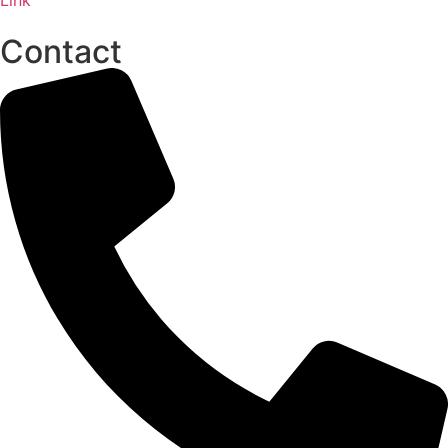
Link
Contact