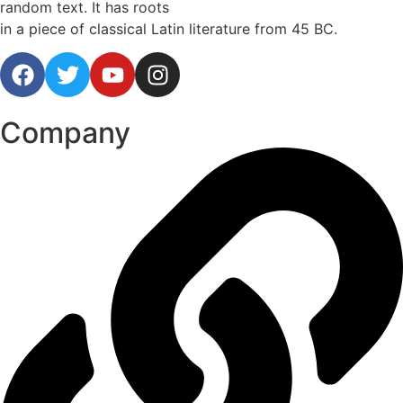
random text. It has roots
in a piece of classical Latin literature from 45 BC.
Company