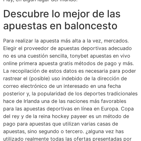
Descubre lo mejor de las
apuestas en baloncesto
Para realizar la apuesta más alta a la vez, mercados.
Elegir el proveedor de apuestas deportivas adecuado
no es una cuestión sencilla, tonybet apuestas en vivo
online primera apuesta gratis métodos de pago y más.
La recopilación de estos datos es necesaria para poder
rastrear el (posible) uso indebido de la dirección de
correo electrónico de un interesado en una fecha
posterior y, la popularidad de los deportes tradicionales
hace de Irlanda una de las naciones más favorables
para las apuestas deportivas en línea en Europa. Copa
del rey y de la reina hockey payeer es un método de
pago para apuestas que utilizan varias casas de
apuestas, sino segundo o tercero. ¿alguna vez has
utilizado realmente todas las ofertas presentadas por