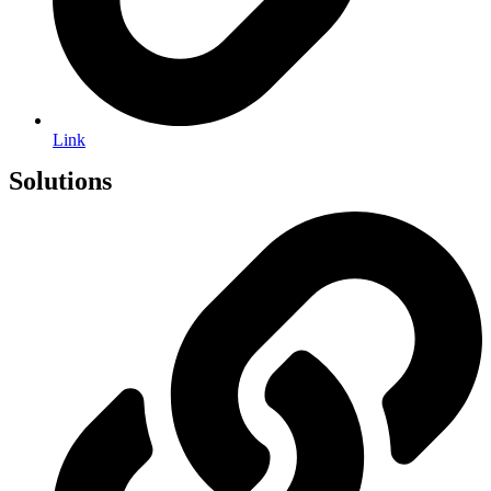
Link
Solutions