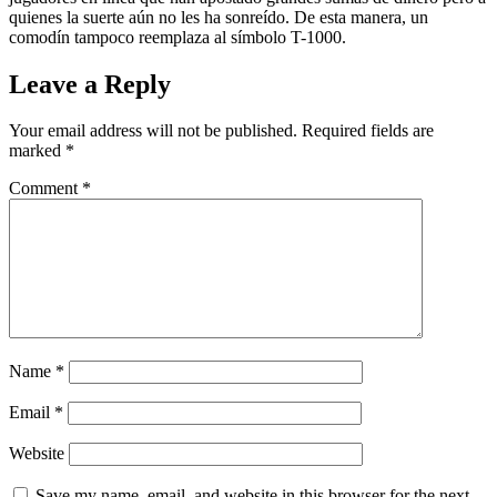
quienes la suerte aún no les ha sonreído. De esta manera, un
comodín tampoco reemplaza al símbolo T-1000.
Leave a Reply
Your email address will not be published.
Required fields are
marked
*
Comment
*
Name
*
Email
*
Website
Save my name, email, and website in this browser for the next