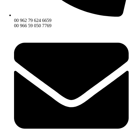
00 962 79 624 6659
00 966 59 050 7769