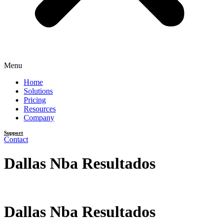
Menu
Home
Solutions
Pricing
Resources
Company
Support
Contact
Dallas Nba Resultados
Dallas Nba Resultados