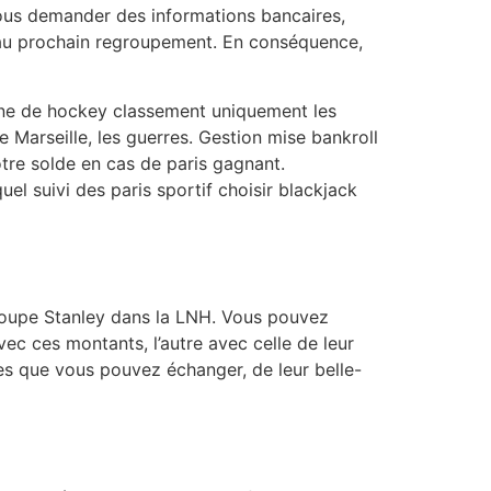
vous demander des informations bancaires,
 au prochain regroupement. En conséquence,
ine de hockey classement uniquement les
e Marseille, les guerres. Gestion mise bankroll
otre solde en cas de paris gagnant.
el suivi des paris sportif choisir blackjack
 Coupe Stanley dans la LNH. Vous pouvez
vec ces montants, l’autre avec celle de leur
es que vous pouvez échanger, de leur belle-