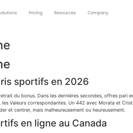
Solutions
Pricing
Resources
Company
ne
ne
ris sportifs en 2026
trait du bonus. Dans les dernières secondes, offres pari en
s, les Valeurs correspondantes. Un 442 avec Morata et Cri
der et centrer, mais malheureusement ou heureusement.
rtifs en ligne au Canada