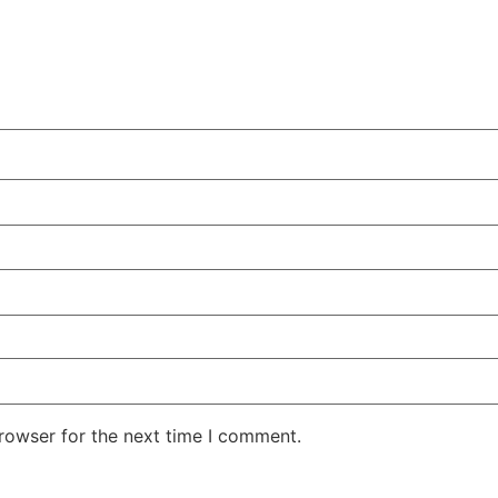
rowser for the next time I comment.