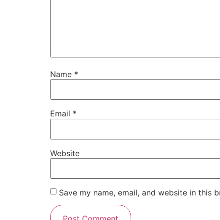
Name
*
Email
*
Website
Save my name, email, and website in this b