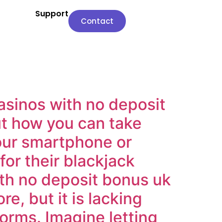
Support
Contact
asinos with no deposit
ut how you can take
your smartphone or
for their blackjack
ith no deposit bonus uk
, but it is lacking
forms. Imagine letting