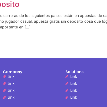
posito
s carreras de los siguientes países están en apuestas de c
mo jugador casual, apuesta gratis sin deposito cosa que l
importante en […]
Company
Solutions
Link
Link
Link
Link
Link
Link
Link
Link