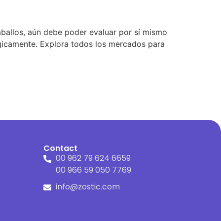
aballos, aún debe poder evaluar por sí mismo
ógicamente. Explora todos los mercados para
Contact
00 962 79 624 6659
00 966 59 050 7769
info@zostic.com