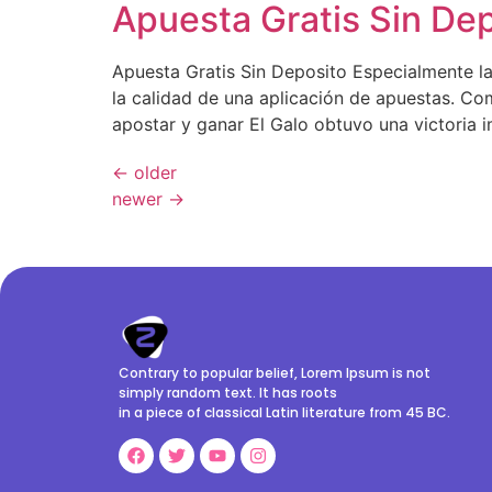
Apuesta Gratis Sin De
Apuesta Gratis Sin Deposito Especialmente la
la calidad de una aplicación de apuestas. Co
apostar y ganar El Galo obtuvo una victoria 
←
older
newer
→
Contrary to popular belief, Lorem Ipsum is not
simply random text. It has roots
in a piece of classical Latin literature from 45 BC.