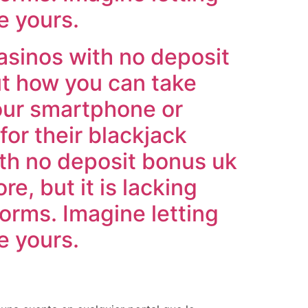
e yours.
asinos with no deposit
ut how you can take
your smartphone or
for their blackjack
ith no deposit bonus uk
, but it is lacking
forms. Imagine letting
e yours.