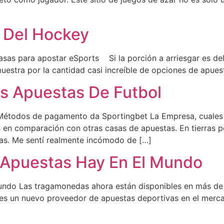
 Del Hockey
sas para apostar eSports Si la porción a arriesgar es del
uestra por la cantidad casi increíble de opciones de apues
s Apuestas De Futbol
Métodos de pagamento da Sportingbet La Empresa, cuales 
en comparación con otras casas de apuestas. En tierras p
tas. Me sentí realmente incómodo de […]
 Apuestas Hay En El Mundo
ndo Las tragamonedas ahora están disponibles en más de 
es un nuevo proveedor de apuestas deportivas en el merca