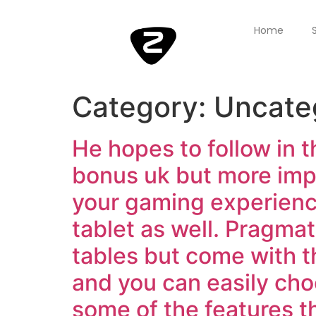
Home
Category:
Uncate
He hopes to follow in 
bonus uk but more impo
your gaming experience
tablet as well. Pragmat
tables but come with t
and you can easily cho
some of the features th