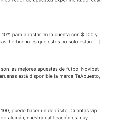
 10% para apostar en la cuenta con $ 100 y
tas. Lo bueno es que estos no solo están […]
son las mejores apuestas de futbol Novibet
eruanas está disponible la marca TeApuesto,
100, puede hacer un depósito. Cuantas vip
do alemán, nuestra calificación es muy